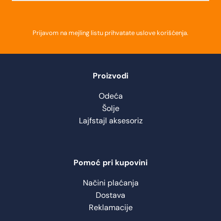
Prijavom na mejling listu prihvatate
uslove korišćenja
.
Proizvodi
Odeća
Šolje
Lajfstajl aksesoriz
Pomoć pri kupovini
Načini plaćanja
Dostava
Reklamacije