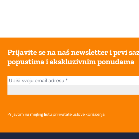
Prijavite se na naš newsletter i prvi sa
popustima i ekskluzivnim ponudama
Prijavom na mejling listu prihvatate
uslove korišćenja
.