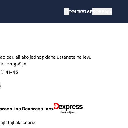
PRIJAVI SE
KORPA(0)
o par, ali ako jednog dana ustanete na levu
 i drugačije.
41-45
u
 saradnji sa Dexpress-om.
Lajfstajl aksesoriz