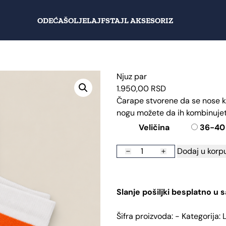
ODEĆA
ŠOLJE
LAJFSTAJL AKSESORIZ
Njuz par
1.950,00
RSD
Čarape stvorene da se nose ka
nogu možete da ih kombinujete
Veličina
36-40
Dodaj u korp
Njuz
par
količina
Slanje pošiljki besplatno u
Šifra proizvoda:
-
Kategorija: