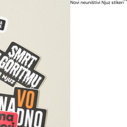
Novi neuništivi Njuz stikeri