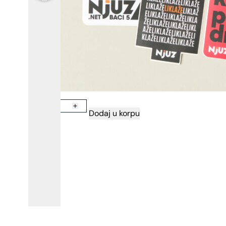
Novi neuništivi Njuz stikeri količina
Dodaj u korpu