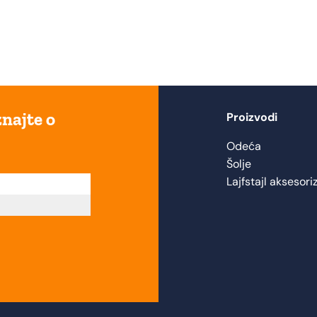
znajte o
Proizvodi
Odeća
Šolje
Lajfstajl aksesori