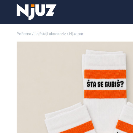
Početna
/
Lajfstajl aksesoriz
/ Njuz par